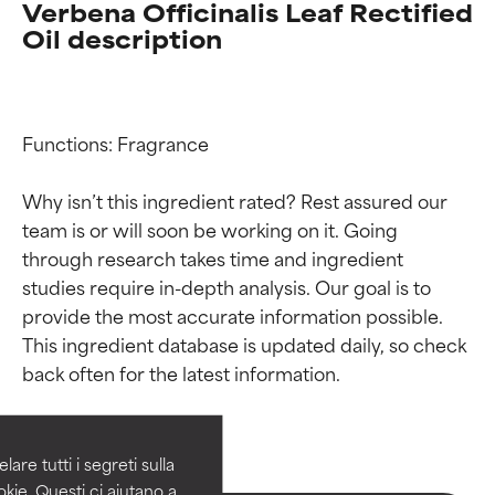
Verbena Officinalis Leaf Rectified
Oil description
Functions: Fragrance

Why isn’t this ingredient rated? Rest assured our 
team is or will soon be working on it. Going 
through research takes time and ingredient 
studies require in-depth analysis. Our goal is to 
provide the most accurate information possible. 
Valutazione degli
Valutazione degli
This ingredient database is updated daily, so check 
ingredienti
ingredienti
OTTIMO
OTTIMO
Comprovati e sostenuti da studi
Comprovati e sostenuti da studi
are tutti i segreti sulla
indipendenti. Ingrediente attivo
indipendenti. Ingrediente attivo
kie. Questi ci aiutano a