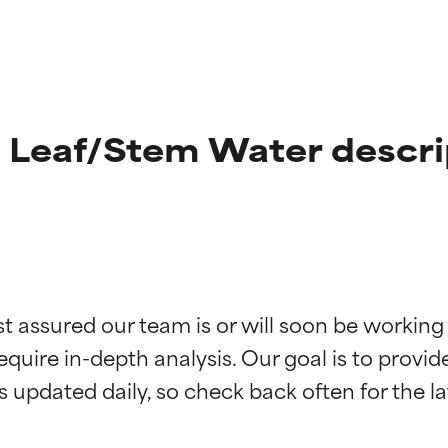
s Leaf/Stem Water descri
ne degli ingredienti
ne degli ingredienti
st assured our team is or will soon be working
equire in-depth analysis. Our goal is to provi
stenuti da studi indipendenti. Ingrediente attivo eccezionale per
stenuti da studi indipendenti. Ingrediente attivo eccezionale per
 pelle o dei problemi.
 pelle o dei problemi.