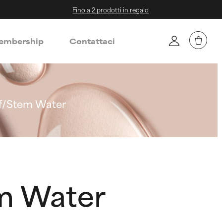
Fino a 2 prodotti in regalo
mbership
Contattaci
af/Stem Water
em Water