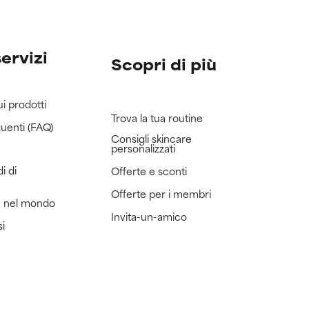
servizi
Scopri di più
ui prodotti
Trova la tua routine
uenti (FAQ)
Consigli skincare
personalizzati
i di
Offerte e sconti
Offerte per i membri
e nel mondo
Invita-un-amico
si