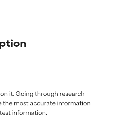
ption
 on it. Going through research 
de the most accurate information 
 la maggior
 la maggior