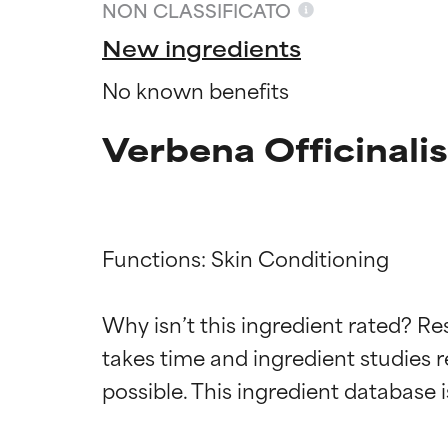
NON CLASSIFICATO
New ingredients
No known benefits
Verbena Officinali
Functions: Skin Conditioning

Valutazio
Valutazio
Why isn’t this ingredient rated? Re
takes time and ingredient studies r
OTTIMO
OTTIMO
Comprovati e so
Comprovati e so
parte dei tipi di
parte dei tipi di