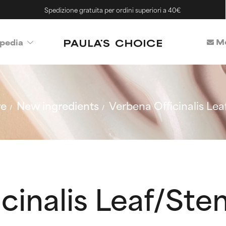
Spedizione gratuita per ordini superiori a 40€
Me
pedia
re
New ingredients
Verbena Officinalis Le
cinalis Leaf/St