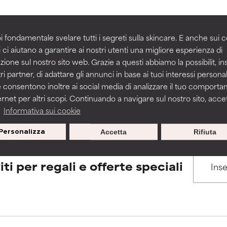
igliorare la consistenza, la stabilità o la penetrazione di una for
igliorare la consistenza, la stabilità o la penetrazione di una for
i fondamentale svelare tutti i segreti sulla skincare. E anche sui c
BACK TO SEARCH
 ci aiutano a garantire ai nostri utenti una migliore esperienza di
n irritante, ma può presentare problemi per come appare estet
n irritante, ma può presentare problemi per come appare estet
zione sul nostro sito web. Grazie a questi abbiamo la possibilit, i
 problemi di altro tipo che ne limitano l'utilità.
 problemi di altro tipo che ne limitano l'utilità.
ri partner, di adattare gli annunci in base ai tuoi interessi personali
 consentono inoltre ai social media di analizzare il tuo comport
s used to assess ingredients in this dictionary. Regulations regar
ernet per altri scopi. Continuando a navigare sul nostro sito, accett
a
Informativa sui cookie
tazioni. Il rischio aumenta se combinato con altri ingredienti pot
tazioni. Il rischio aumenta se combinato con altri ingredienti pot
Personalizza
Accetta
Rifiuta
E
E
tazioni, infiammazioni, secchezza, ecc. Può offrire benefici solo in
tazioni, infiammazioni, secchezza, ecc. Può offrire benefici solo in
iti per regali e offerte speciali
 dimostrato che fa più male che bene.
 dimostrato che fa più male che bene.
IFICATO
IFICATO
cora assegnato un voto a questo ingrediente perché non abbi
cora assegnato un voto a questo ingrediente perché non abbi
ricerca in merito.
ricerca in merito.