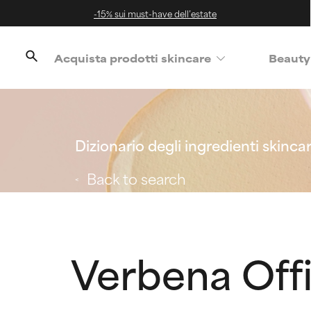
-15% sui must-have dell’estate
Acquista prodotti skincare
Beauty
Dizionario degli ingredienti skinca
Back to search
Verbena Offi