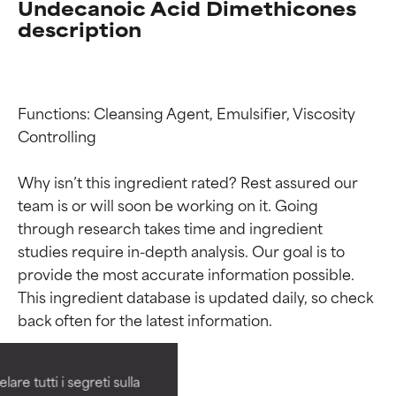
Undecanoic Acid Dimethicones
description
Functions: Cleansing Agent, Emulsifier, Viscosity 
Controlling

Why isn’t this ingredient rated? Rest assured our 
team is or will soon be working on it. Going 
through research takes time and ingredient 
studies require in-depth analysis. Our goal is to 
Valutazione degli
Valutazione degli
provide the most accurate information possible. 
This ingredient database is updated daily, so check 
ingredienti
ingredienti
OTTIMO
OTTIMO
Comprovati e sostenuti da studi
Comprovati e sostenuti da studi
are tutti i segreti sulla