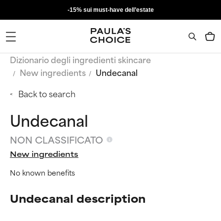
-15% sui must-have dell’estate
Dizionario degli ingredienti skincare
New ingredients
Undecanal
Back to search
Undecanal
NON CLASSIFICATO
New ingredients
No known benefits
Undecanal description