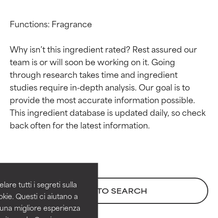
Functions: Fragrance

Why isn’t this ingredient rated? Rest assured our 
team is or will soon be working on it. Going 
through research takes time and ingredient 
studies require in-depth analysis. Our goal is to 
provide the most accurate information possible. 
This ingredient database is updated daily, so check 
Valutazione degli
Valutazione degli
ingredienti
ingredienti
OTTIMO
OTTIMO
Comprovati e sostenuti da studi
Comprovati e sostenuti da studi
are tutti i segreti sulla
BACK TO SEARCH
indipendenti. Ingrediente attivo
indipendenti. Ingrediente attivo
kie. Questi ci aiutano a
eccezionale per la maggior
eccezionale per la maggior
i una migliore esperienza
parte dei tipi di pelle o dei
parte dei tipi di pelle o dei