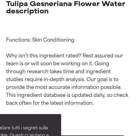
Tulipa Gesneriana Flower Water
description
Functions: Skin Conditioning

Why isn’t this ingredient rated? Rest assured our 
team is or will soon be working on it. Going 
through research takes time and ingredient 
studies require in-depth analysis. Our goal is to 
provide the most accurate information possible. 
Valutazione degli
Valutazione degli
This ingredient database is updated daily, so check 
ingredienti
ingredienti
OTTIMO
OTTIMO
Comprovati e sostenuti da studi
Comprovati e sostenuti da studi
are tutti i segreti sulla
indipendenti. Ingrediente attivo
indipendenti. Ingrediente attivo
kie. Questi ci aiutano a