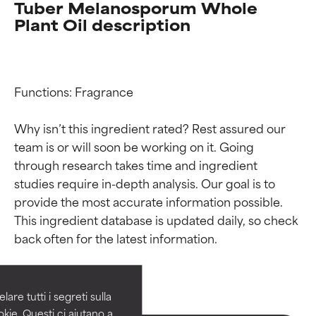
Tuber Melanosporum Whole
Plant Oil description
Functions: Fragrance

Why isn’t this ingredient rated? Rest assured our 
team is or will soon be working on it. Going 
through research takes time and ingredient 
studies require in-depth analysis. Our goal is to 
provide the most accurate information possible. 
Valutazione degli
Valutazione degli
This ingredient database is updated daily, so check 
ingredienti
ingredienti
OTTIMO
OTTIMO
Comprovati e sostenuti da studi
Comprovati e sostenuti da studi
are tutti i segreti sulla
indipendenti. Ingrediente attivo
indipendenti. Ingrediente attivo
kie. Questi ci aiutano a