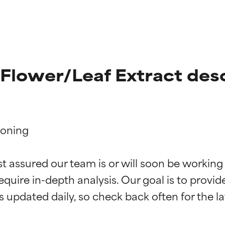
Flower/Leaf Extract desc
oning

ne degli ingredienti
ne degli ingredienti
st assured our team is or will soon be working
equire in-depth analysis. Our goal is to provi
stenuti da studi indipendenti. Ingrediente attivo eccezionale per
stenuti da studi indipendenti. Ingrediente attivo eccezionale per
 pelle o dei problemi.
 pelle o dei problemi.