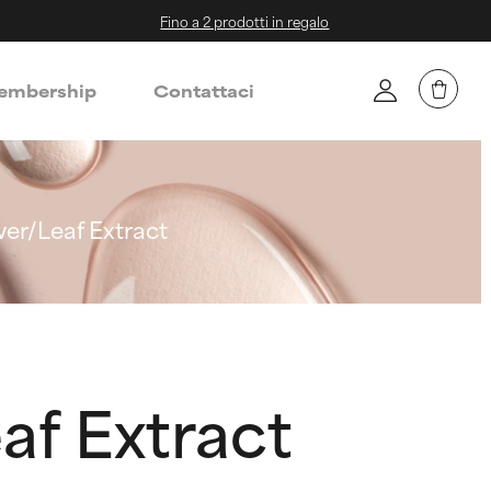
Fino a 2 prodotti in regalo
mbership
Contattaci
er/Leaf Extract
af Extract