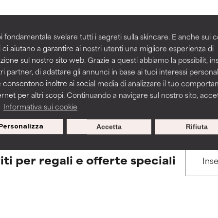
igliorare la consistenza, la stabilità o la penetrazione di una for
igliorare la consistenza, la stabilità o la penetrazione di una for
i fondamentale svelare tutti i segreti sulla skincare. E anche sui c
BACK TO SEARCH
 ci aiutano a garantire ai nostri utenti una migliore esperienza di
n irritante, ma può presentare problemi per come appare estet
n irritante, ma può presentare problemi per come appare estet
zione sul nostro sito web. Grazie a questi abbiamo la possibilit, i
 problemi di altro tipo che ne limitano l'utilità.
 problemi di altro tipo che ne limitano l'utilità.
ri partner, di adattare gli annunci in base ai tuoi interessi personali
 consentono inoltre ai social media di analizzare il tuo comport
s used to assess ingredients in this dictionary. Regulations regar
ernet per altri scopi. Continuando a navigare sul nostro sito, accett
a
Informativa sui cookie
tazioni. Il rischio aumenta se combinato con altri ingredienti pot
tazioni. Il rischio aumenta se combinato con altri ingredienti pot
Personalizza
Accetta
Rifiuta
E
E
tazioni, infiammazioni, secchezza, ecc. Può offrire benefici solo in
tazioni, infiammazioni, secchezza, ecc. Può offrire benefici solo in
iti per regali e offerte speciali
 dimostrato che fa più male che bene.
 dimostrato che fa più male che bene.
IFICATO
IFICATO
cora assegnato un voto a questo ingrediente perché non abbi
cora assegnato un voto a questo ingrediente perché non abbi
ricerca in merito.
ricerca in merito.