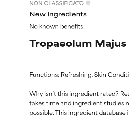
NON CLASSIFICATO
New ingredients
No known benefits
Tropaeolum Majus 
Functions: Refreshing, Skin Conditi
Valutazio
Valutazio
Why isn’t this ingredient rated? Re
takes time and ingredient studies r
OTTIMO
OTTIMO
Comprovati e so
Comprovati e so
parte dei tipi di
parte dei tipi di