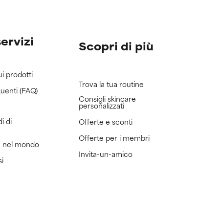
servizi
Scopri di più
ui prodotti
Trova la tua routine
uenti (FAQ)
Consigli skincare
personalizzati
i di
Offerte e sconti
Offerte per i membri
e nel mondo
Invita-un-amico
si