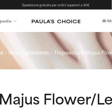
Spedizione gratuita per ordini superiori a 40€
Me
pedia
re
New ingredients
Tropaeolum Majus Flow
Majus Flower/Le