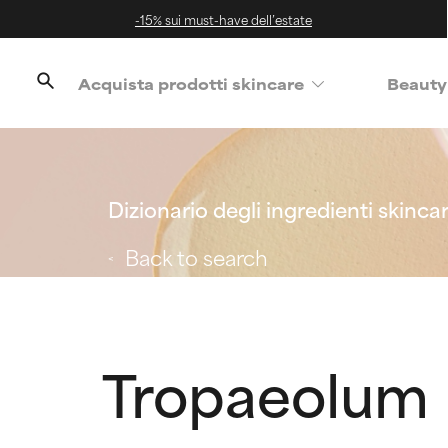
-15% sui must-have dell’estate
Acquista prodotti skincare
Beauty
Dizionario degli ingredienti skinca
Back to search
Tropaeolum 