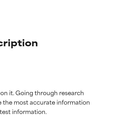
ription
 on it. Going through research 
de the most accurate information 
 la maggior
 la maggior