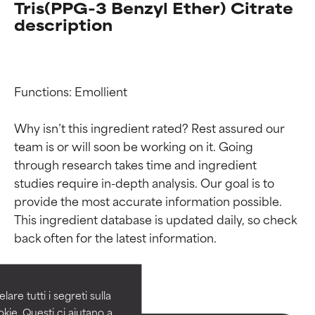
Tris(PPG-3 Benzyl Ether) Citrate
description
Functions: Emollient

Why isn’t this ingredient rated? Rest assured our 
team is or will soon be working on it. Going 
through research takes time and ingredient 
studies require in-depth analysis. Our goal is to 
provide the most accurate information possible. 
Valutazione degli
Valutazione degli
This ingredient database is updated daily, so check 
ingredienti
ingredienti
OTTIMO
OTTIMO
Comprovati e sostenuti da studi
Comprovati e sostenuti da studi
are tutti i segreti sulla
indipendenti. Ingrediente attivo
indipendenti. Ingrediente attivo
kie. Questi ci aiutano a