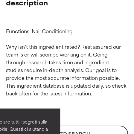
description
Functions: Nail Conditioning

Why isn’t this ingredient rated? Rest assured our 
team is or will soon be working on it. Going 
through research takes time and ingredient 
studies require in-depth analysis. Our goal is to 
provide the most accurate information possible. 
Valutazione degli
Valutazione degli
This ingredient database is updated daily, so check 
ingredienti
ingredienti
OTTIMO
OTTIMO
Comprovati e sostenuti da studi
Comprovati e sostenuti da studi
are tutti i segreti sulla
indipendenti. Ingrediente attivo
indipendenti. Ingrediente attivo
kie. Questi ci aiutano a
BACK TO SEARCH
eccezionale per la maggior
eccezionale per la maggior