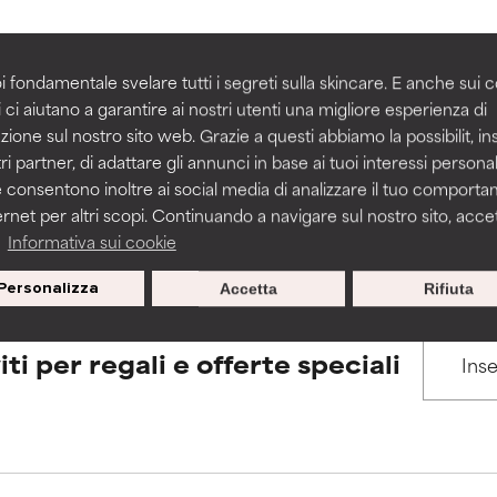
igliorare la consistenza, la stabilità o la penetrazione di una for
igliorare la consistenza, la stabilità o la penetrazione di una for
i fondamentale svelare tutti i segreti sulla skincare. E anche sui c
BACK TO SEARCH
 ci aiutano a garantire ai nostri utenti una migliore esperienza di
n irritante, ma può presentare problemi per come appare estet
n irritante, ma può presentare problemi per come appare estet
zione sul nostro sito web. Grazie a questi abbiamo la possibilit, i
 problemi di altro tipo che ne limitano l'utilità.
 problemi di altro tipo che ne limitano l'utilità.
ri partner, di adattare gli annunci in base ai tuoi interessi personali
 consentono inoltre ai social media di analizzare il tuo comport
s used to assess ingredients in this dictionary. Regulations regar
ernet per altri scopi. Continuando a navigare sul nostro sito, accett
a
Informativa sui cookie
tazioni. Il rischio aumenta se combinato con altri ingredienti pot
tazioni. Il rischio aumenta se combinato con altri ingredienti pot
Personalizza
Accetta
Rifiuta
E
E
tazioni, infiammazioni, secchezza, ecc. Può offrire benefici solo in
tazioni, infiammazioni, secchezza, ecc. Può offrire benefici solo in
iti per regali e offerte speciali
 dimostrato che fa più male che bene.
 dimostrato che fa più male che bene.
IFICATO
IFICATO
cora assegnato un voto a questo ingrediente perché non abbi
cora assegnato un voto a questo ingrediente perché non abbi
ricerca in merito.
ricerca in merito.