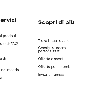
servizi
Scopri di più
ui prodotti
Trova la tua routine
uenti (FAQ)
Consigli skincare
personalizzati
i di
Offerte e sconti
Offerte per i membri
e nel mondo
Invita-un-amico
si