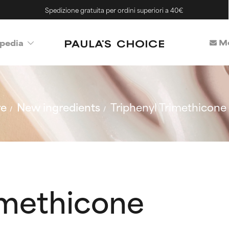
Spedizione gratuita per ordini superiori a 40€
Me
pedia
re
New ingredients
Triphenyl Trimethicone
imethicone