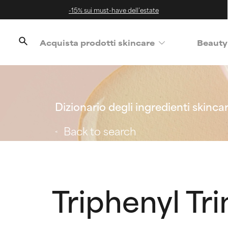
-15% sui must-have dell’estate
Acquista prodotti skincare
Beauty
Dizionario degli ingredienti skinca
Back to search
Triphenyl Tr