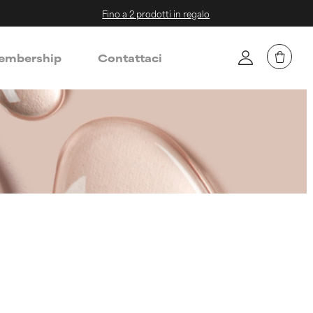
Fino a 2 prodotti in regalo
mbership
Contattaci