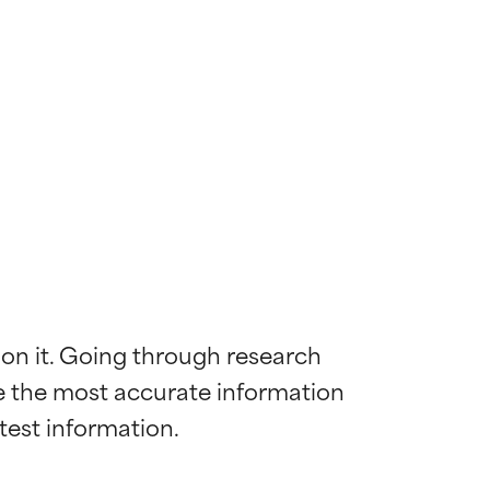
 on it. Going through research 
de the most accurate information 
 la maggior
 la maggior