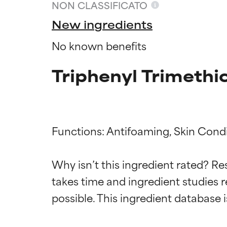
NON CLASSIFICATO
New ingredients
No known benefits
Triphenyl Trimethi
Functions: Antifoaming, Skin Condit
Valutazio
Valutazio
Why isn’t this ingredient rated? Re
takes time and ingredient studies r
OTTIMO
OTTIMO
Comprovati e so
Comprovati e so
parte dei tipi di
parte dei tipi di