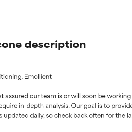
cone description
ioning, Emollient

ne degli ingredienti
ne degli ingredienti
st assured our team is or will soon be working
equire in-depth analysis. Our goal is to provi
stenuti da studi indipendenti. Ingrediente attivo eccezionale per
stenuti da studi indipendenti. Ingrediente attivo eccezionale per
 pelle o dei problemi.
 pelle o dei problemi.