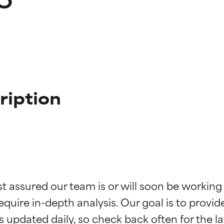
ription
ne degli ingredienti
ne degli ingredienti
st assured our team is or will soon be working
equire in-depth analysis. Our goal is to provi
stenuti da studi indipendenti. Ingrediente attivo eccezionale per
stenuti da studi indipendenti. Ingrediente attivo eccezionale per
 pelle o dei problemi.
 pelle o dei problemi.