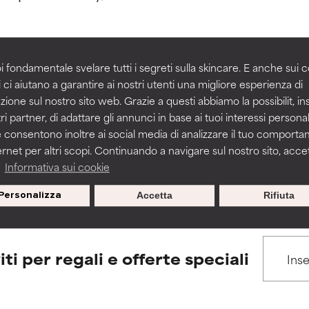
igliorare la consistenza, la stabilità o la penetrazione di una for
igliorare la consistenza, la stabilità o la penetrazione di una for
i fondamentale svelare tutti i segreti sulla skincare. E anche sui c
 ci aiutano a garantire ai nostri utenti una migliore esperienza di
BACK TO SEARCH
n irritante, ma può presentare problemi per come appare estet
n irritante, ma può presentare problemi per come appare estet
zione sul nostro sito web. Grazie a questi abbiamo la possibilit, i
 problemi di altro tipo che ne limitano l'utilità.
 problemi di altro tipo che ne limitano l'utilità.
ri partner, di adattare gli annunci in base ai tuoi interessi personali
 consentono inoltre ai social media di analizzare il tuo comport
ernet per altri scopi. Continuando a navigare sul nostro sito, accett
s used to assess ingredients in this dictionary. Regulations regar
a
Informativa sui cookie
tazioni. Il rischio aumenta se combinato con altri ingredienti pot
tazioni. Il rischio aumenta se combinato con altri ingredienti pot
Personalizza
Accetta
Rifiuta
E
E
tazioni, infiammazioni, secchezza, ecc. Può offrire benefici solo in
tazioni, infiammazioni, secchezza, ecc. Può offrire benefici solo in
 dimostrato che fa più male che bene.
 dimostrato che fa più male che bene.
iti per regali e offerte speciali
IFICATO
IFICATO
cora assegnato un voto a questo ingrediente perché non abbi
cora assegnato un voto a questo ingrediente perché non abbi