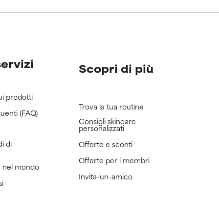
servizi
Scopri di più
ui prodotti
Trova la tua routine
uenti (FAQ)
Consigli skincare
personalizzati
i di
Offerte e sconti
Offerte per i membri
e nel mondo
Invita-un-amico
si