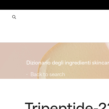
Dizionario degli ingredienti skinca
Back to search
Tripeptide-2