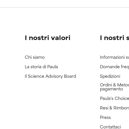
ricerca in merito.
ricerca in merito.
I nostri valori
I nostri 
Chi siamo
Informazioni s
La storia di Paula
Domande freq
Il Science Advisory Board
Spedizioni
Ordini & Metod
pagamento
Paula's Choic
Resi & Rimbor
Press
Contattaci