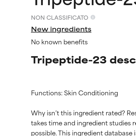
NON CLASSIFICATO
New ingredients
No known benefits
Tripeptide-23 desc
Functions: Skin Conditioning

Valutazio
Valutazio
Why isn’t this ingredient rated? Re
OTTIMO
OTTIMO
takes time and ingredient studies r
Comprovati e so
Comprovati e so
parte dei tipi di
parte dei tipi di