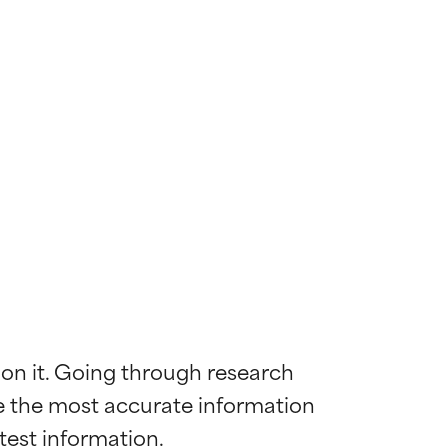
 on it. Going through research 
de the most accurate information 
 la maggior
 la maggior