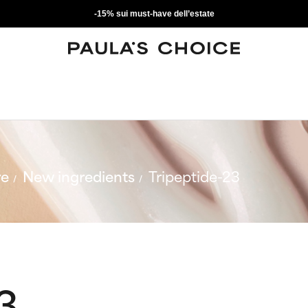
-15% sui must-have dell’estate
re
New ingredients
Tripeptide-23
3