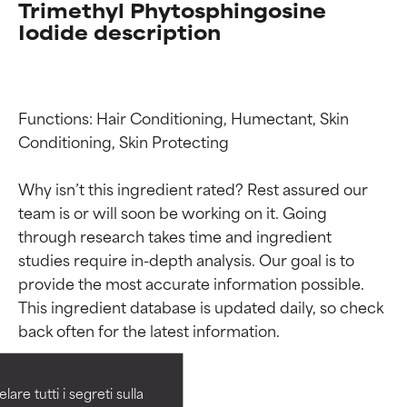
Trimethyl Phytosphingosine
Iodide description
Functions: Hair Conditioning, Humectant, Skin 
Conditioning, Skin Protecting

Why isn’t this ingredient rated? Rest assured our 
team is or will soon be working on it. Going 
through research takes time and ingredient 
studies require in-depth analysis. Our goal is to 
Valutazione degli
Valutazione degli
provide the most accurate information possible. 
This ingredient database is updated daily, so check 
ingredienti
ingredienti
OTTIMO
OTTIMO
Comprovati e sostenuti da studi
Comprovati e sostenuti da studi
are tutti i segreti sulla