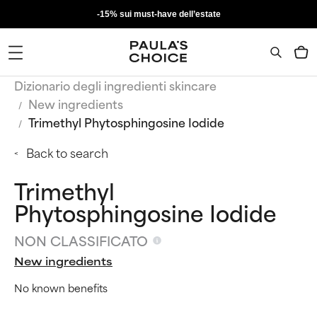
-15% sui must-have dell’estate
Dizionario degli ingredienti skincare
New ingredients
Trimethyl Phytosphingosine Iodide
Back to search
Trimethyl
Phytosphingosine Iodide
NON CLASSIFICATO
New ingredients
No known benefits