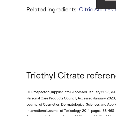
NON USAR
NON USAR
Related ingredients:
Citric Acid
Est
Può causare irri
Può causare irri
nel complesso è
nel complesso è
NON CLASS
NON CLASS
Non abbiamo an
Non abbiamo an
di esaminare la 
di esaminare la 
Triethyl Citrate refere
UL Prospector (supplier info), Accessed January 2023, e-
Personal Care Products Council, Accessed January 2023,
Journal of Cosmetics, Dermatological Sciences and Appli
International Journal of Toxicology, 2014, pages 16S-46S