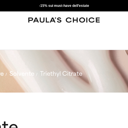
-15% sui must-have dell’estate
re
Solvente
Triethyl Citrate
ate