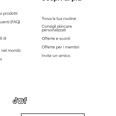
ui prodotti
Trova la tua routine
uenti (FAQ)
Consigli skincare
personalizzati
i di
Offerte e sconti
Offerte per i membri
e nel mondo
Invita-un-amico
si