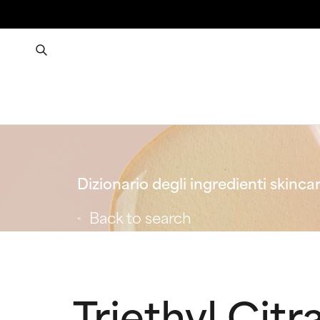
Dizionario degli ingredienti skinca
Back to search
Triethyl Citr