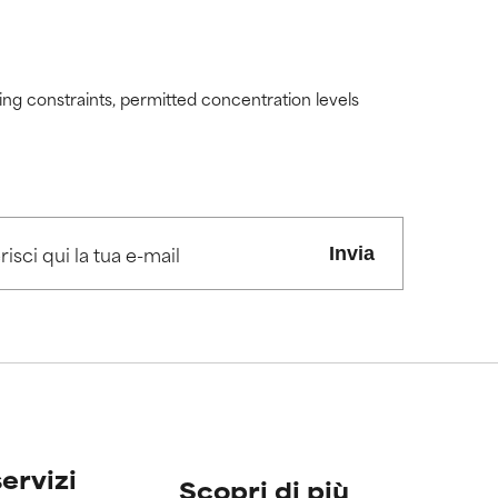
ding constraints, permitted concentration levels
Invia
servizi
Scopri di più