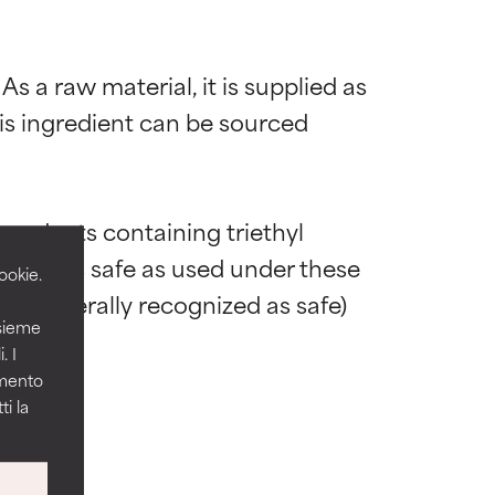
 As a raw material, it is supplied as 
his ingredient can be sourced 
 la maggior
 la maggior
roducts containing triethyl 
mula.
mula.
itrate is safe as used under these 
ookie.
AS (generally recognized as safe) 
icamente, nella
icamente, nella
nsieme
n.

. I
amento
i la
enzialmente
enzialmente