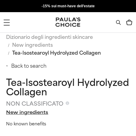
-15% sui must-have dell’estate
Dizionario degli ingredienti skincare
New ingredients
Tea-Isostearoyl Hydrolyzed Collagen
Back to search
Tea-Isostearoyl Hydrolyzed
Collagen
NON CLASSIFICATO
New ingredients
No known benefits