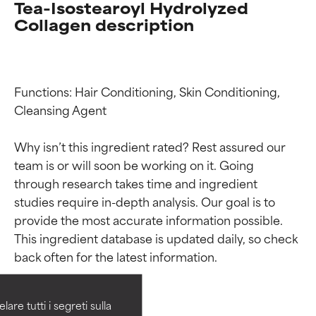
Tea-Isostearoyl Hydrolyzed
Collagen description
Functions: Hair Conditioning, Skin Conditioning, 
Cleansing Agent

Why isn’t this ingredient rated? Rest assured our 
team is or will soon be working on it. Going 
through research takes time and ingredient 
studies require in-depth analysis. Our goal is to 
Valutazione degli
Valutazione degli
provide the most accurate information possible. 
This ingredient database is updated daily, so check 
ingredienti
ingredienti
OTTIMO
OTTIMO
Comprovati e sostenuti da studi
Comprovati e sostenuti da studi
are tutti i segreti sulla