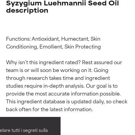
Syzygium Luehmannii Seed Oil
description
Functions: Antioxidant, Humectant, Skin 
Conditioning, Emollient, Skin Protecting

Why isn’t this ingredient rated? Rest assured our 
team is or will soon be working on it. Going 
through research takes time and ingredient 
studies require in-depth analysis. Our goal is to 
Valutazione degli
Valutazione degli
provide the most accurate information possible. 
This ingredient database is updated daily, so check 
ingredienti
ingredienti
OTTIMO
OTTIMO
Comprovati e sostenuti da studi
Comprovati e sostenuti da studi
are tutti i segreti sulla