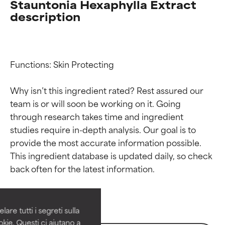
Stauntonia Hexaphylla Extract
description
Functions: Skin Protecting

Why isn’t this ingredient rated? Rest assured our 
team is or will soon be working on it. Going 
through research takes time and ingredient 
studies require in-depth analysis. Our goal is to 
provide the most accurate information possible. 
Valutazione degli
Valutazione degli
This ingredient database is updated daily, so check 
ingredienti
ingredienti
OTTIMO
OTTIMO
Comprovati e sostenuti da studi
Comprovati e sostenuti da studi
are tutti i segreti sulla
indipendenti. Ingrediente attivo
indipendenti. Ingrediente attivo
kie. Questi ci aiutano a