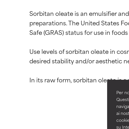
Sorbitan oleate is an emulsifier and
preparations. The United States Fo
Valutazio
Valutazio
Safe (GRAS) status for use in foods 
OTTIMO
OTTIMO
Use levels of sorbitan oleate in c
Comprovati e so
Comprovati e so
desired stability and/or aesthetic ne
parte dei tipi di
parte dei tipi di
BUONO
BUONO
Necessario per m
Necessario per m
Per no
DISCRETO
DISCRETO
Questi
Generalmente no
Generalmente no
naviga
stabilità o avere
stabilità o avere
ai nost
cookie
DA EVITARE
DA EVITARE
su Int