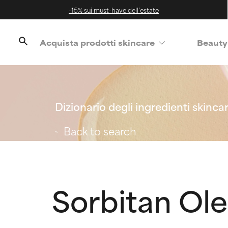
-15% sui must-have dell’estate
Acquista prodotti skincare
Beauty
Dizionario degli ingredienti skinca
Back to search
Sorbitan Ol