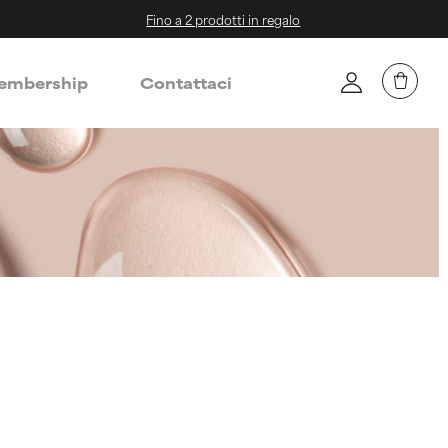
Fino a 2 prodotti in regalo
mbership
Contattaci