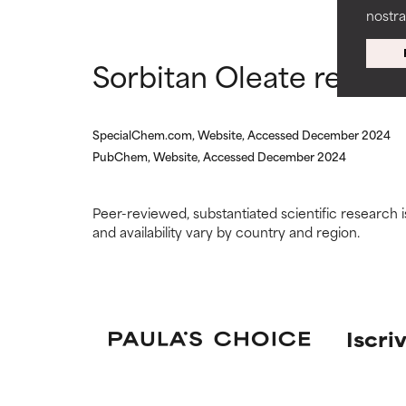
nostr
Può causare irri
Può causare irri
problematici.
problematici.
Sorbitan Oleate refere
NON USAR
NON USAR
Può causare irri
Può causare irri
nel complesso è
nel complesso è
SpecialChem.com, Website, Accessed December 2024
PubChem, Website, Accessed December 2024
NON CLASS
NON CLASS
Non abbiamo an
Non abbiamo an
Peer-reviewed, substantiated scientific research i
di esaminare la 
di esaminare la 
and availability vary by country and region.
Iscriv