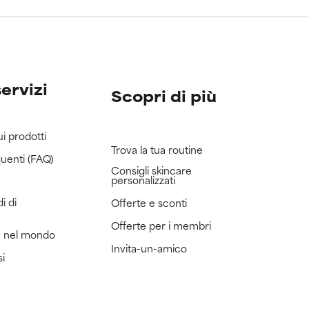
servizi
Scopri di più
ui prodotti
Trova la tua routine
uenti (FAQ)
Consigli skincare
personalizzati
i di
Offerte e sconti
Offerte per i membri
e nel mondo
Invita-un-amico
si