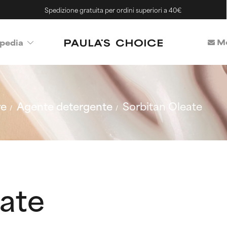
Spedizione gratuita per ordini superiori a 40€
Me
pedia
re
Agente detergente
Sorbitan Oleate
eate