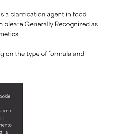
s a clarification agent in food 
n oleate Generally Recognized as 
etics.

g on the type of formula and 
 la maggior
 la maggior
mula.
mula.
ookie.
icamente, nella
icamente, nella
nsieme
. I
amento
i la