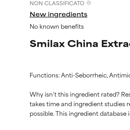
NON CLASSIFICATO
New ingredients
No known benefits
Smilax China Extra
Functions: Anti-Seborrheic, Antimicr
Valutazio
Valutazio
Why isn’t this ingredient rated? Re
takes time and ingredient studies r
OTTIMO
OTTIMO
Comprovati e so
Comprovati e so
parte dei tipi di
parte dei tipi di