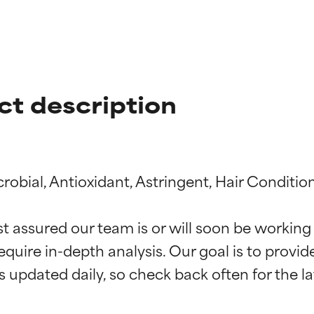
ct description
obial, Antioxidant, Astringent, Hair Condition
ne degli ingredienti
ne degli ingredienti
st assured our team is or will soon be working
equire in-depth analysis. Our goal is to provi
stenuti da studi indipendenti. Ingrediente attivo eccezionale per
stenuti da studi indipendenti. Ingrediente attivo eccezionale per
 pelle o dei problemi.
 pelle o dei problemi.