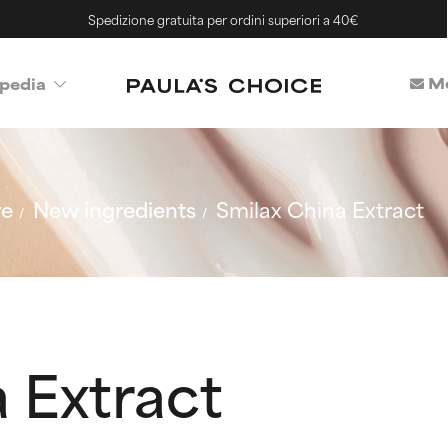
Spedizione gratuita per ordini superiori a 40€
Me
pedia
re
New ingredients
Smilax China Extract
 Extract