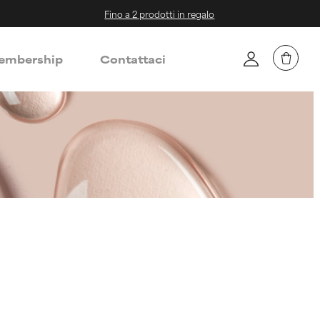
Fino a 2 prodotti in regalo
mbership
Contattaci