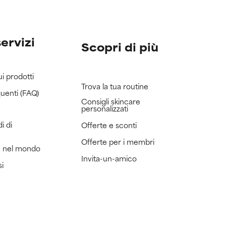
servizi
Scopri di più
ui prodotti
Trova la tua routine
uenti (FAQ)
Consigli skincare
personalizzati
i di
Offerte e sconti
Offerte per i membri
e nel mondo
Invita-un-amico
si