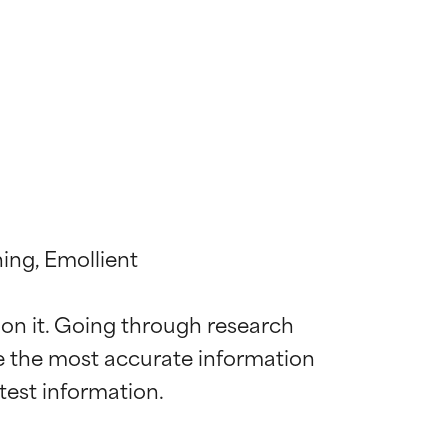
ing, Emollient

 on it. Going through research 
de the most accurate information 
 la maggior
 la maggior