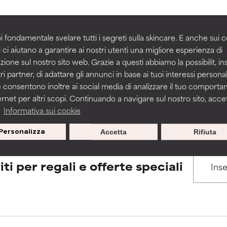
igliorare la consistenza, la stabilità o la penetrazione di una for
igliorare la consistenza, la stabilità o la penetrazione di una for
i fondamentale svelare tutti i segreti sulla skincare. E anche sui c
BACK TO SEARCH
 ci aiutano a garantire ai nostri utenti una migliore esperienza di
n irritante, ma può presentare problemi per come appare estet
n irritante, ma può presentare problemi per come appare estet
zione sul nostro sito web. Grazie a questi abbiamo la possibilit, i
 problemi di altro tipo che ne limitano l'utilità.
 problemi di altro tipo che ne limitano l'utilità.
ri partner, di adattare gli annunci in base ai tuoi interessi personali
 consentono inoltre ai social media di analizzare il tuo comport
s used to assess ingredients in this dictionary. Regulations regar
ernet per altri scopi. Continuando a navigare sul nostro sito, accett
a
Informativa sui cookie
tazioni. Il rischio aumenta se combinato con altri ingredienti pot
tazioni. Il rischio aumenta se combinato con altri ingredienti pot
Personalizza
Accetta
Rifiuta
E
E
tazioni, infiammazioni, secchezza, ecc. Può offrire benefici solo in
tazioni, infiammazioni, secchezza, ecc. Può offrire benefici solo in
iti per regali e offerte speciali
 dimostrato che fa più male che bene.
 dimostrato che fa più male che bene.
IFICATO
IFICATO
cora assegnato un voto a questo ingrediente perché non abbi
cora assegnato un voto a questo ingrediente perché non abbi
ricerca in merito.
ricerca in merito.