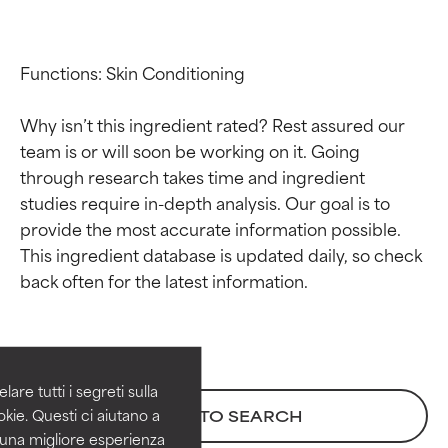
Functions: Skin Conditioning

Why isn’t this ingredient rated? Rest assured our 
team is or will soon be working on it. Going 
through research takes time and ingredient 
studies require in-depth analysis. Our goal is to 
provide the most accurate information possible. 
This ingredient database is updated daily, so check 
Valutazione degli
Valutazione degli
ingredienti
ingredienti
OTTIMO
OTTIMO
Comprovati e sostenuti da studi
Comprovati e sostenuti da studi
are tutti i segreti sulla
indipendenti. Ingrediente attivo
indipendenti. Ingrediente attivo
kie. Questi ci aiutano a
BACK TO SEARCH
eccezionale per la maggior
eccezionale per la maggior
i una migliore esperienza