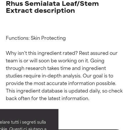
Rhus Semialata Leaf/Stem
Extract description
Functions: Skin Protecting

Why isn’t this ingredient rated? Rest assured our 
team is or will soon be working on it. Going 
through research takes time and ingredient 
studies require in-depth analysis. Our goal is to 
provide the most accurate information possible. 
Valutazione degli
Valutazione degli
This ingredient database is updated daily, so check 
ingredienti
ingredienti
OTTIMO
OTTIMO
Comprovati e sostenuti da studi
Comprovati e sostenuti da studi
are tutti i segreti sulla
indipendenti. Ingrediente attivo
indipendenti. Ingrediente attivo
kie. Questi ci aiutano a