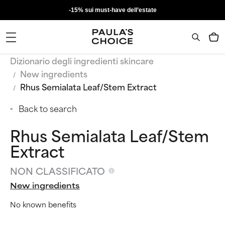
-15% sui must-have dell’estate
Dizionario degli ingredienti skincare
New ingredients
Rhus Semialata Leaf/Stem Extract
Back to search
Rhus Semialata Leaf/Stem
Extract
NON CLASSIFICATO
New ingredients
No known benefits