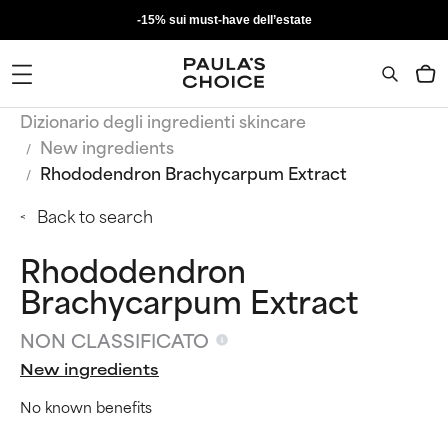
-15% sui must-have dell’estate
Dizionario degli ingredienti skincare
New ingredients
Rhododendron Brachycarpum Extract
Back to search
Rhododendron
Brachycarpum Extract
NON CLASSIFICATO
New ingredients
No known benefits