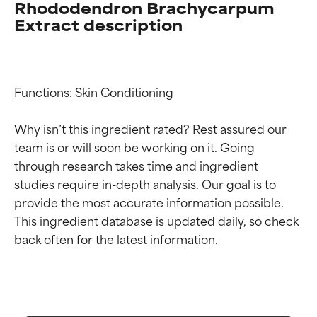
Rhododendron Brachycarpum
Extract description
Functions: Skin Conditioning

Why isn’t this ingredient rated? Rest assured our 
team is or will soon be working on it. Going 
through research takes time and ingredient 
studies require in-depth analysis. Our goal is to 
provide the most accurate information possible. 
Valutazione degli
Valutazione degli
This ingredient database is updated daily, so check 
ingredienti
ingredienti
OTTIMO
OTTIMO
Comprovati e sostenuti da studi
Comprovati e sostenuti da studi
indipendenti. Ingrediente attivo
indipendenti. Ingrediente attivo