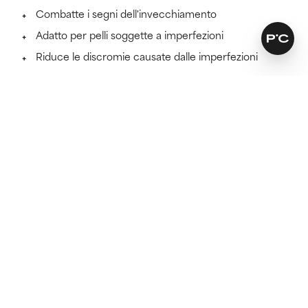
Combatte i segni dell'invecchiamento
Adatto per pelli soggette a imperfezioni
Riduce le discromie causate dalle imperfezioni
Scopri di più
SKINCARE THAT KEEPS ITS PROMISES
Scopri se questa formula è
adatta a te.
Perché tutti i prodotti skincare funzionano meglio se
sono adatti al tuo tipo di pelle.
FAI IL TEST