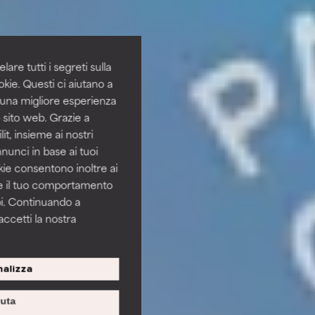
are tutti i segreti sulla
kie. Questi ci aiutano a
i una migliore esperienza
 sito web. Grazie a
it, insieme ai nostri
nnunci in base ai tuoi
okie consentono inoltre ai
re il tuo comportamento
pi. Continuando a
accetti la nostra
alizza
iuta