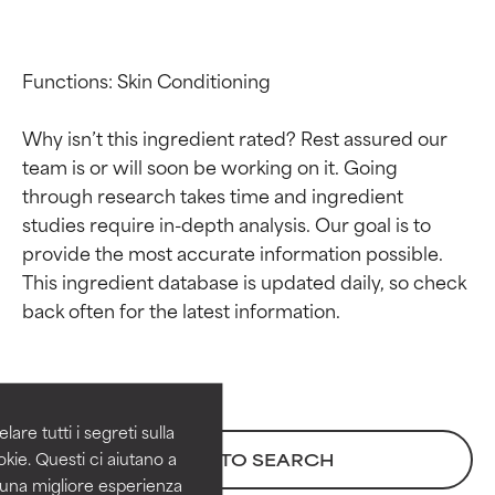
Functions: Skin Conditioning

Why isn’t this ingredient rated? Rest assured our 
team is or will soon be working on it. Going 
through research takes time and ingredient 
studies require in-depth analysis. Our goal is to 
provide the most accurate information possible. 
This ingredient database is updated daily, so check 
Valutazione degli
Valutazione degli
ingredienti
ingredienti
OTTIMO
OTTIMO
Comprovati e sostenuti da studi
Comprovati e sostenuti da studi
are tutti i segreti sulla
indipendenti. Ingrediente attivo
indipendenti. Ingrediente attivo
kie. Questi ci aiutano a
BACK TO SEARCH
eccezionale per la maggior
eccezionale per la maggior
i una migliore esperienza