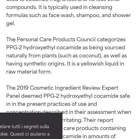
compounds. It is typically used in cleansing 
formulas such as face wash, shampoo, and shower 
gel.

The Personal Care Products Council categorizes 
PPG-2 hydroxyethyl cocamide as being sourced 
naturally from plants (such as coconut), as well as 
having synthetic origins. It is a yellowish liquid in 
raw material form.

The 2019 Cosmetic Ingredient Review Expert 
Valutazione degli
Valutazione degli
Panel deemed PPG-2 hydroxyethyl cocamide safe 
ingredienti
ingredienti
in in the present practices of use and 
concentration described in their assessment when 
OTTIMO
OTTIMO
formulated to be non-irritating. Their report 
Comprovati e sostenuti da studi
Comprovati e sostenuti da studi
are tutti i segreti sulla
surveyed 354 personal care products containing 
indipendenti. Ingrediente attivo
indipendenti. Ingrediente attivo
kie. Questi ci aiutano a
PPG-2 hydroxyethyl cocamide in amounts of 
eccezionale per la maggior
eccezionale per la maggior