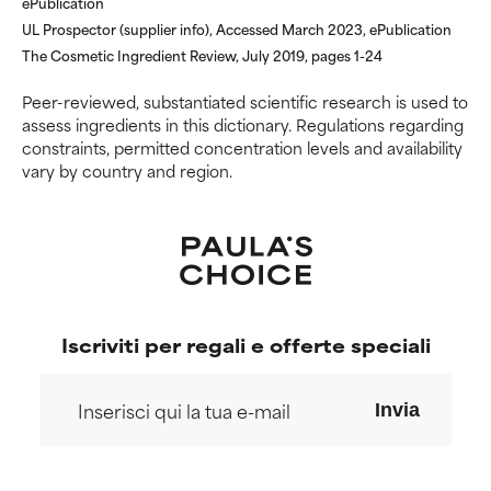
ePublication
ingredienti potenzialmente
ingredienti potenzialmente
UL Prospector (supplier info), Accessed March 2023, ePublication
problematici.
problematici.
The Cosmetic Ingredient Review, July 2019, pages 1-24
NON USARE
NON USARE
Peer-reviewed, substantiated scientific research is used to
Può causare irritazioni,
Può causare irritazioni,
assess ingredients in this dictionary. Regulations regarding
infiammazioni, secchezza, ecc.
infiammazioni, secchezza, ecc.
constraints, permitted concentration levels and availability
Può offrire benefici solo in
Può offrire benefici solo in
vary by country and region.
alcuni casi, ma nel complesso è
alcuni casi, ma nel complesso è
dimostrato che fa più male che
dimostrato che fa più male che
bene.
bene.
NON CLASSIFICATO
NON CLASSIFICATO
Non abbiamo ancora assegnato
Non abbiamo ancora assegnato
Iscriviti per regali e offerte speciali
un voto a questo ingrediente
un voto a questo ingrediente
perché non abbiamo avuto
perché non abbiamo avuto
modo di esaminare la ricerca in
modo di esaminare la ricerca in
Invia
merito.
merito.