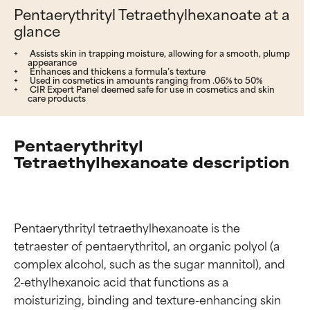
Pentaerythrityl Tetraethylhexanoate at a
glance
Assists skin in trapping moisture, allowing for a smooth, plump
appearance
Enhances and thickens a formula’s texture
Used in cosmetics in amounts ranging from .06% to 50%
CIR Expert Panel deemed safe for use in cosmetics and skin
care products
Pentaerythrityl
Tetraethylhexanoate description
Pentaerythrityl tetraethylhexanoate is the 
tetraester of pentaerythritol, an organic polyol (a 
complex alcohol, such as the sugar mannitol), and 
2-ethylhexanoic acid that functions as a 
moisturizing, binding and texture-enhancing skin 