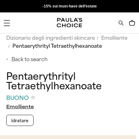
-15% sui must-have dell’estate
Dizionario degli ingredienti skincare
Emolliente
Pentaerythrityl Tetraethylhexanoate
Back to search
Pentaerythrityl
Tetraethylhexanoate
BUONO
Emolliente
Idratare