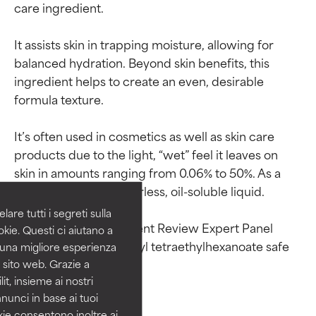
care ingredient.

It assists skin in trapping moisture, allowing for 
balanced hydration. Beyond skin benefits, this 
ingredient helps to create an even, desirable 
formula texture.

Valutazione degli
Valutazione degli
It’s often used in cosmetics as well as skin care 
ingredienti
ingredienti
products due to the light, “wet” feel it leaves on 
skin in amounts ranging from 0.06% to 50%. As a 
raw material it’s a colorless, oil-soluble liquid.

OTTIMO
OTTIMO
Comprovati e sostenuti da studi
Comprovati e sostenuti da studi
are tutti i segreti sulla
The Cosmetic Ingredient Review Expert Panel 
indipendenti. Ingrediente attivo
indipendenti. Ingrediente attivo
kie. Questi ci aiutano a
eccezionale per la maggior
eccezionale per la maggior
deemed pentaerythrityl tetraethylhexanoate safe 
i una migliore esperienza
parte dei tipi di pelle o dei
parte dei tipi di pelle o dei
 sito web. Grazie a
problemi.
problemi.
it, insieme ai nostri
nnunci in base ai tuoi
BUONO
BUONO
okie consentono inoltre ai