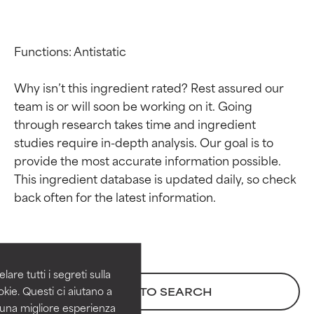
Functions: Antistatic

Why isn’t this ingredient rated? Rest assured our 
team is or will soon be working on it. Going 
through research takes time and ingredient 
studies require in-depth analysis. Our goal is to 
provide the most accurate information possible. 
This ingredient database is updated daily, so check 
Valutazione degli
Valutazione degli
ingredienti
ingredienti
OTTIMO
OTTIMO
Comprovati e sostenuti da studi
Comprovati e sostenuti da studi
are tutti i segreti sulla
indipendenti. Ingrediente attivo
indipendenti. Ingrediente attivo
kie. Questi ci aiutano a
BACK TO SEARCH
eccezionale per la maggior
eccezionale per la maggior
i una migliore esperienza