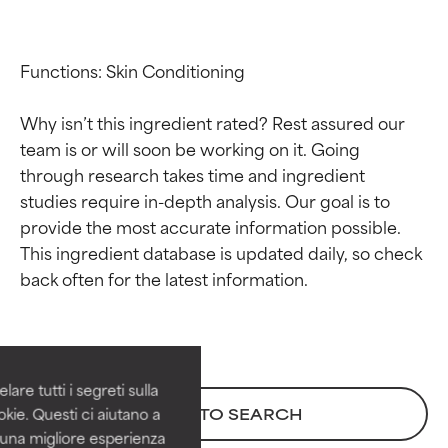
Functions: Skin Conditioning

Why isn’t this ingredient rated? Rest assured our 
team is or will soon be working on it. Going 
through research takes time and ingredient 
studies require in-depth analysis. Our goal is to 
provide the most accurate information possible. 
This ingredient database is updated daily, so check 
Valutazione degli
Valutazione degli
ingredienti
ingredienti
OTTIMO
OTTIMO
Comprovati e sostenuti da studi
Comprovati e sostenuti da studi
are tutti i segreti sulla
indipendenti. Ingrediente attivo
indipendenti. Ingrediente attivo
kie. Questi ci aiutano a
BACK TO SEARCH
eccezionale per la maggior
eccezionale per la maggior
i una migliore esperienza