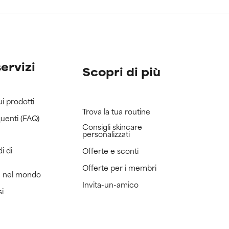
servizi
Scopri di più
ui prodotti
Trova la tua routine
uenti (FAQ)
Consigli skincare
personalizzati
i di
Offerte e sconti
Offerte per i membri
e nel mondo
Invita-un-amico
si