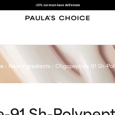
-15% sui must-have dell’estate
re
New ingredients
Oligopeptide-91 Sh-Po
e-91 Sh-Polypep