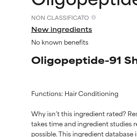
NON CLASSIFICATO
New ingredients
No known benefits
Oligopeptide-91 S
Functions: Hair Conditioning

Valutazio
Valutazio
Why isn’t this ingredient rated? Re
OTTIMO
OTTIMO
takes time and ingredient studies r
Comprovati e so
Comprovati e so
parte dei tipi di
parte dei tipi di