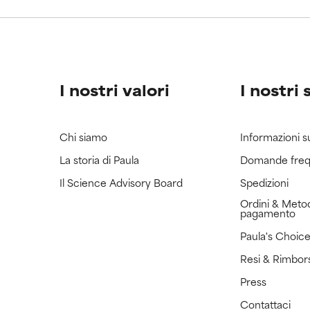
ricerca in merito.
ricerca in merito.
I nostri valori
I nostri 
Chi siamo
Informazioni s
La storia di Paula
Domande freq
Il Science Advisory Board
Spedizioni
Ordini & Metod
pagamento
Paula's Choic
Resi & Rimbor
Press
Contattaci