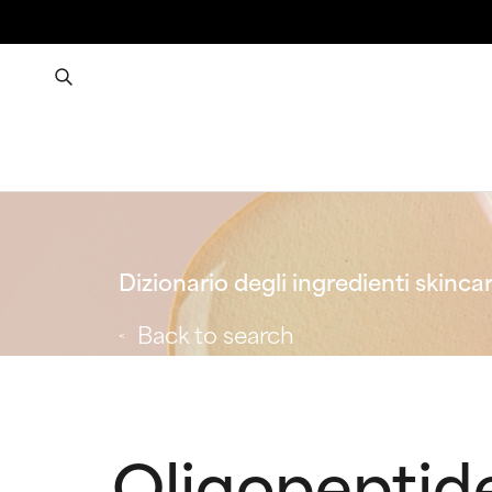
Dizionario degli ingredienti skinca
Back to search
Oligopeptid