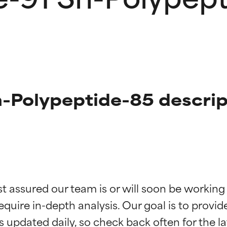
h-Polypeptide-85 descrip
ne degli ingredienti
ne degli ingredienti
st assured our team is or will soon be working
equire in-depth analysis. Our goal is to provi
stenuti da studi indipendenti. Ingrediente attivo eccezionale per
stenuti da studi indipendenti. Ingrediente attivo eccezionale per
 pelle o dei problemi.
 pelle o dei problemi.