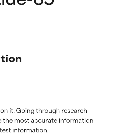
tion
 on it. Going through research 
de the most accurate information 
 la maggior
 la maggior