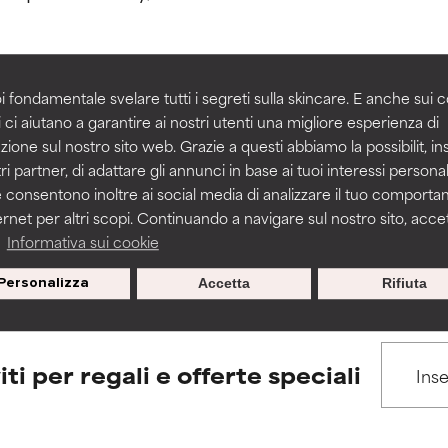
igliorare la consistenza, la stabilità o la penetrazione di una for
igliorare la consistenza, la stabilità o la penetrazione di una for
i fondamentale svelare tutti i segreti sulla skincare. E anche sui c
 ci aiutano a garantire ai nostri utenti una migliore esperienza di
BACK TO SEARCH
n irritante, ma può presentare problemi per come appare estet
n irritante, ma può presentare problemi per come appare estet
zione sul nostro sito web. Grazie a questi abbiamo la possibilit, i
 problemi di altro tipo che ne limitano l'utilità.
 problemi di altro tipo che ne limitano l'utilità.
ri partner, di adattare gli annunci in base ai tuoi interessi personali
 consentono inoltre ai social media di analizzare il tuo comport
ernet per altri scopi. Continuando a navigare sul nostro sito, accett
s used to assess ingredients in this dictionary. Regulations regar
a
Informativa sui cookie
tazioni. Il rischio aumenta se combinato con altri ingredienti pot
tazioni. Il rischio aumenta se combinato con altri ingredienti pot
Personalizza
Accetta
Rifiuta
E
E
tazioni, infiammazioni, secchezza, ecc. Può offrire benefici solo in
tazioni, infiammazioni, secchezza, ecc. Può offrire benefici solo in
 dimostrato che fa più male che bene.
 dimostrato che fa più male che bene.
iti per regali e offerte speciali
IFICATO
IFICATO
cora assegnato un voto a questo ingrediente perché non abbi
cora assegnato un voto a questo ingrediente perché non abbi