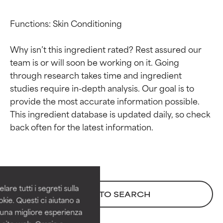
Functions: Skin Conditioning

Why isn’t this ingredient rated? Rest assured our 
team is or will soon be working on it. Going 
through research takes time and ingredient 
studies require in-depth analysis. Our goal is to 
provide the most accurate information possible. 
This ingredient database is updated daily, so check 
Valutazione degli
Valutazione degli
ingredienti
ingredienti
OTTIMO
OTTIMO
Comprovati e sostenuti da studi
Comprovati e sostenuti da studi
are tutti i segreti sulla
BACK TO SEARCH
indipendenti. Ingrediente attivo
indipendenti. Ingrediente attivo
kie. Questi ci aiutano a
eccezionale per la maggior
eccezionale per la maggior
i una migliore esperienza
parte dei tipi di pelle o dei
parte dei tipi di pelle o dei