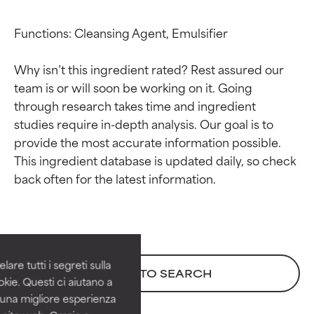
Functions: Cleansing Agent, Emulsifier

Why isn’t this ingredient rated? Rest assured our 
team is or will soon be working on it. Going 
through research takes time and ingredient 
studies require in-depth analysis. Our goal is to 
provide the most accurate information possible. 
This ingredient database is updated daily, so check 
Valutazione degli
Valutazione degli
ingredienti
ingredienti
OTTIMO
OTTIMO
Comprovati e sostenuti da studi
Comprovati e sostenuti da studi
are tutti i segreti sulla
BACK TO SEARCH
indipendenti. Ingrediente attivo
indipendenti. Ingrediente attivo
kie. Questi ci aiutano a
eccezionale per la maggior
eccezionale per la maggior
i una migliore esperienza
parte dei tipi di pelle o dei
parte dei tipi di pelle o dei