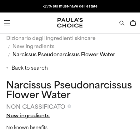
-15% sui must-have dell’estate
Dizionario degli ingredienti skincare
New ingredients
Narcissus Pseudonarcissus Flower Water
Back to search
Narcissus Pseudonarcissus
Flower Water
NON CLASSIFICATO
New ingredients
No known benefits