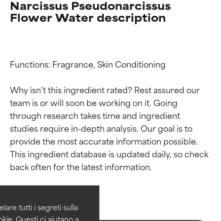
Narcissus Pseudonarcissus
Flower Water description
Functions: Fragrance, Skin Conditioning

Why isn’t this ingredient rated? Rest assured our 
team is or will soon be working on it. Going 
through research takes time and ingredient 
studies require in-depth analysis. Our goal is to 
provide the most accurate information possible. 
Valutazione degli
Valutazione degli
This ingredient database is updated daily, so check 
ingredienti
ingredienti
OTTIMO
OTTIMO
Comprovati e sostenuti da studi
Comprovati e sostenuti da studi
are tutti i segreti sulla
indipendenti. Ingrediente attivo
indipendenti. Ingrediente attivo
kie. Questi ci aiutano a