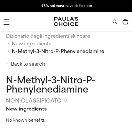
-15% sui must-have dell’estate
Dizionario degli ingredienti skincare
New ingredients
N-Methyl-3-Nitro-P-Phenylenediamine
Back to search
N-Methyl-3-Nitro-P-
Phenylenediamine
NON CLASSIFICATO
New ingredients
No known benefits