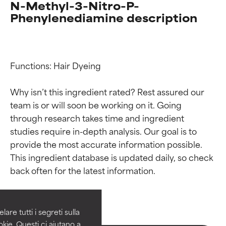
N-Methyl-3-Nitro-P-
Phenylenediamine description
Functions: Hair Dyeing

Why isn’t this ingredient rated? Rest assured our 
team is or will soon be working on it. Going 
through research takes time and ingredient 
studies require in-depth analysis. Our goal is to 
provide the most accurate information possible. 
Valutazione degli
Valutazione degli
This ingredient database is updated daily, so check 
ingredienti
ingredienti
OTTIMO
OTTIMO
Comprovati e sostenuti da studi
Comprovati e sostenuti da studi
are tutti i segreti sulla
indipendenti. Ingrediente attivo
indipendenti. Ingrediente attivo
kie. Questi ci aiutano a