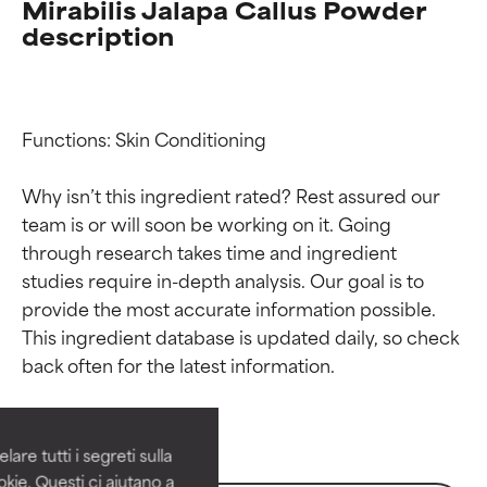
Mirabilis Jalapa Callus Powder
description
Functions: Skin Conditioning

Why isn’t this ingredient rated? Rest assured our 
team is or will soon be working on it. Going 
through research takes time and ingredient 
studies require in-depth analysis. Our goal is to 
provide the most accurate information possible. 
Valutazione degli
Valutazione degli
This ingredient database is updated daily, so check 
ingredienti
ingredienti
OTTIMO
OTTIMO
Comprovati e sostenuti da studi
Comprovati e sostenuti da studi
are tutti i segreti sulla
indipendenti. Ingrediente attivo
indipendenti. Ingrediente attivo
kie. Questi ci aiutano a