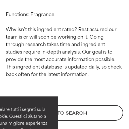
Functions: Fragrance

Why isn’t this ingredient rated? Rest assured our 
team is or will soon be working on it. Going 
through research takes time and ingredient 
studies require in-depth analysis. Our goal is to 
provide the most accurate information possible. 
This ingredient database is updated daily, so check 
Valutazione degli
Valutazione degli
ingredienti
ingredienti
OTTIMO
OTTIMO
Comprovati e sostenuti da studi
Comprovati e sostenuti da studi
are tutti i segreti sulla
BACK TO SEARCH
indipendenti. Ingrediente attivo
indipendenti. Ingrediente attivo
kie. Questi ci aiutano a
eccezionale per la maggior
eccezionale per la maggior
i una migliore esperienza
parte dei tipi di pelle o dei
parte dei tipi di pelle o dei