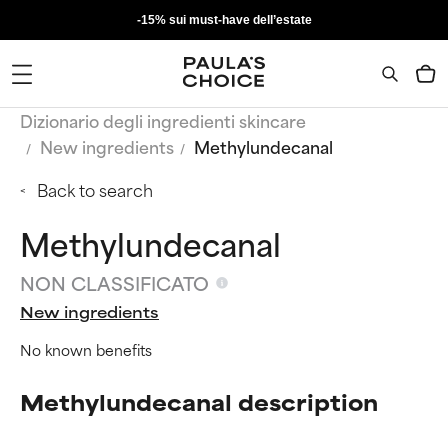
-15% sui must-have dell’estate
Dizionario degli ingredienti skincare
New ingredients
Methylundecanal
Back to search
Methylundecanal
NON CLASSIFICATO
New ingredients
No known benefits
Methylundecanal description