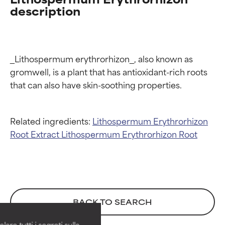
description
_Lithospermum erythrorhizon_, also known as 
gromwell, is a plant that has antioxidant-rich roots 
Related ingredients:
Lithospermum Erythrorhizon
Root Extract
Lithospermum Erythrorhizon Root
Valutazione degli
Valutazione degli
ingredienti
ingredienti
BACK TO SEARCH
OTTIMO
OTTIMO
Comprovati e sostenuti da studi
Comprovati e sostenuti da studi
are tutti i segreti sulla