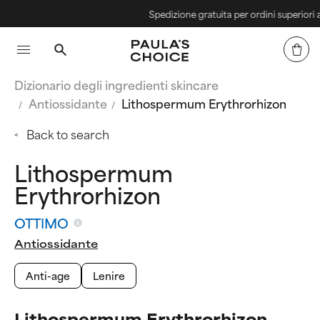
Spedizione gratuita per ordini superiori a 4
Dizionario degli ingredienti skincare
Antiossidante
Lithospermum Erythrorhizon
Back to search
Lithospermum
Erythrorhizon
OTTIMO
Antiossidante
Anti-age
Lenire
Lithospermum Erythrorhizon