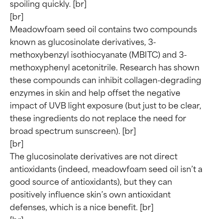
spoiling quickly. [br]

[br]

Meadowfoam seed oil contains two compounds 
known as glucosinolate derivatives, 3-
methoxybenzyl isothiocyanate (MBITC) and 3-
methoxyphenyl acetonitrile. Research has shown 
these compounds can inhibit collagen-degrading 
enzymes in skin and help offset the negative 
impact of UVB light exposure (but just to be clear, 
these ingredients do not replace the need for 
broad spectrum sunscreen). [br]

[br]

The glucosinolate derivatives are not direct 
antioxidants (indeed, meadowfoam seed oil isn’t a 
good source of antioxidants), but they can 
positively influence skin’s own antioxidant 
defenses, which is a nice benefit. [br]

Valutazione degli
Valutazione degli
[br]
