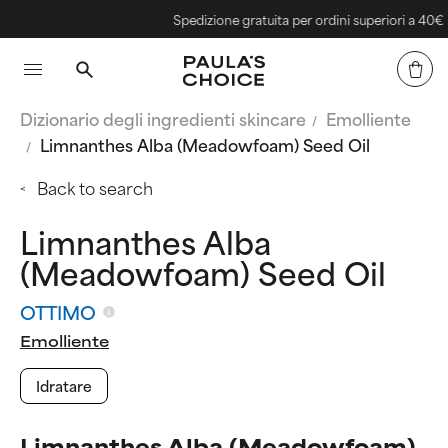
Spedizione gratuita per ordini superiori a 40€
Dizionario degli ingredienti skincare
Emolliente
Limnanthes Alba (Meadowfoam) Seed Oil
Back to search
Limnanthes Alba
(Meadowfoam) Seed Oil
OTTIMO
Emolliente
Idratare
Limnanthes Alba (Meadowfoam)