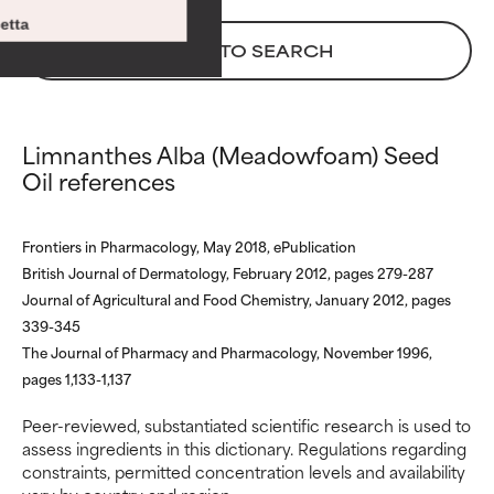
di altro tipo che ne limitano
di altro tipo che ne limitano
etta
l'utilità.
l'utilità.
BACK TO SEARCH
DA EVITARE
DA EVITARE
Può causare irritazioni. Il rischio
Può causare irritazioni. Il rischio
Limnanthes Alba (Meadowfoam) Seed
aumenta se combinato con altri
aumenta se combinato con altri
Oil references
ingredienti potenzialmente
ingredienti potenzialmente
problematici.
problematici.
Frontiers in Pharmacology, May 2018, ePublication
NON USARE
NON USARE
British Journal of Dermatology, February 2012, pages 279-287
Può causare irritazioni,
Può causare irritazioni,
Journal of Agricultural and Food Chemistry, January 2012, pages
infiammazioni, secchezza, ecc.
infiammazioni, secchezza, ecc.
339-345
Può offrire benefici solo in
Può offrire benefici solo in
The Journal of Pharmacy and Pharmacology, November 1996,
alcuni casi, ma nel complesso è
alcuni casi, ma nel complesso è
dimostrato che fa più male che
dimostrato che fa più male che
pages 1,133-1,137
bene.
bene.
Peer-reviewed, substantiated scientific research is used to
assess ingredients in this dictionary. Regulations regarding
NON CLASSIFICATO
NON CLASSIFICATO
constraints, permitted concentration levels and availability
Non abbiamo ancora assegnato
Non abbiamo ancora assegnato