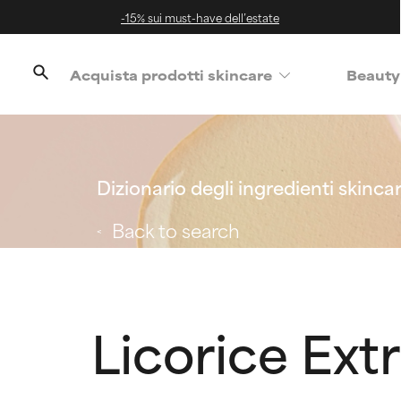
-15% sui must-have dell’estate
Acquista prodotti skincare
Beauty
Dizionario degli ingredienti skinca
Back to search
Licorice Ext