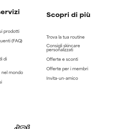
servizi
Scopri di più
ui prodotti
Trova la tua routine
uenti (FAQ)
Consigli skincare
personalizzati
i di
Offerte e sconti
Offerte per i membri
e nel mondo
Invita-un-amico
si