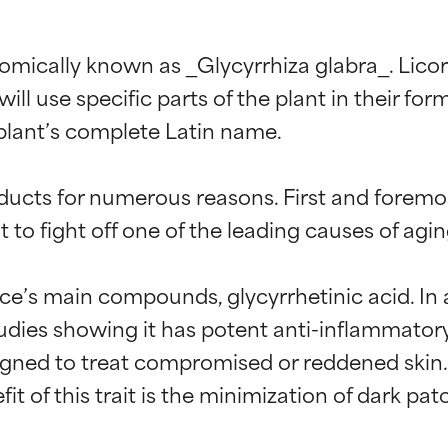
omically known as _Glycyrrhiza glabra_. Licori
 use specific parts of the plant in their formu
lant’s complete Latin name.

oducts for numerous reasons. First and foremost,
 to fight off one of the leading causes of aging
orice’s main compounds, glycyrrhetinic acid. In 
dies showing it has potent anti-inflammatory 
gned to treat compromised or reddened skin.