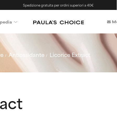
Spedizione gratuita per ordini superiori a 40€
Me
pedia
re
Antiossidante
Licorice Extract
ract