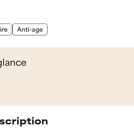
ire
Anti-age
 glance
scription