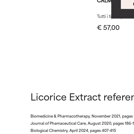
CALM Siero Len
NON USAR
NON USAR
Tutti i tipi di pelle
Può causare irri
Può causare irri
€ 57,00
nel complesso è
nel complesso è
NON CLASS
NON CLASS
Non abbiamo an
Non abbiamo an
di esaminare la 
di esaminare la 
Licorice Extract refere
Biomedicine & Pharmacotherapy, November 2021, pages 
Journal of Phamaceutical Care, August 2020, pages 186-
Biological Chemistry, April 2024, pages 407-415