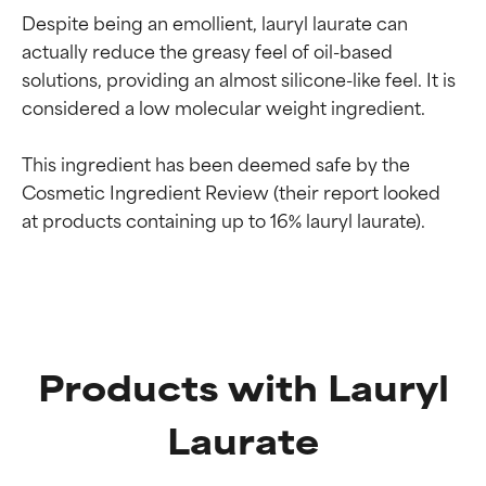
Despite being an emollient, lauryl laurate can 
actually reduce the greasy feel of oil-based 
solutions, providing an almost silicone-like feel. It is 
considered a low molecular weight ingredient.

This ingredient has been deemed safe by the 
Cosmetic Ingredient Review (their report looked 
Valutazione degli
Valutazione degli
ingredienti
ingredienti
Products with Lauryl
OTTIMO
OTTIMO
Comprovati e sostenuti da studi
Comprovati e sostenuti da studi
Laurate
indipendenti. Ingrediente attivo
indipendenti. Ingrediente attivo
eccezionale per la maggior
eccezionale per la maggior
parte dei tipi di pelle o dei
parte dei tipi di pelle o dei