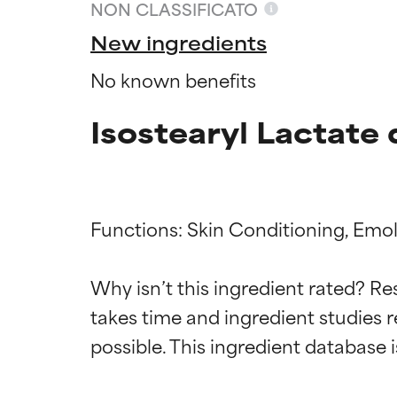
NON CLASSIFICATO
New ingredients
No known benefits
Isostearyl Lactate 
Functions: Skin Conditioning, Emoll
Valutazio
Valutazio
Why isn’t this ingredient rated? Re
takes time and ingredient studies r
OTTIMO
OTTIMO
Comprovati e so
Comprovati e so
parte dei tipi di
parte dei tipi di