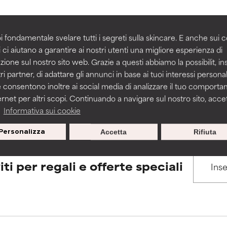
igliorare la consistenza, la stabilità o la penetrazione di una for
igliorare la consistenza, la stabilità o la penetrazione di una for
i fondamentale svelare tutti i segreti sulla skincare. E anche sui c
BACK TO SEARCH
 ci aiutano a garantire ai nostri utenti una migliore esperienza di
n irritante, ma può presentare problemi per come appare estet
n irritante, ma può presentare problemi per come appare estet
zione sul nostro sito web. Grazie a questi abbiamo la possibilit, i
 problemi di altro tipo che ne limitano l'utilità.
 problemi di altro tipo che ne limitano l'utilità.
ri partner, di adattare gli annunci in base ai tuoi interessi personali
 consentono inoltre ai social media di analizzare il tuo comport
s used to assess ingredients in this dictionary. Regulations regar
ernet per altri scopi. Continuando a navigare sul nostro sito, accett
a
Informativa sui cookie
tazioni. Il rischio aumenta se combinato con altri ingredienti pot
tazioni. Il rischio aumenta se combinato con altri ingredienti pot
Personalizza
Accetta
Rifiuta
E
E
tazioni, infiammazioni, secchezza, ecc. Può offrire benefici solo in
tazioni, infiammazioni, secchezza, ecc. Può offrire benefici solo in
iti per regali e offerte speciali
 dimostrato che fa più male che bene.
 dimostrato che fa più male che bene.
IFICATO
IFICATO
cora assegnato un voto a questo ingrediente perché non abbi
cora assegnato un voto a questo ingrediente perché non abbi
ricerca in merito.
ricerca in merito.