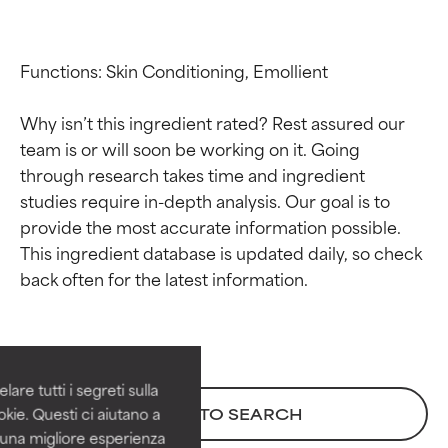
Functions: Skin Conditioning, Emollient

Why isn’t this ingredient rated? Rest assured our 
team is or will soon be working on it. Going 
through research takes time and ingredient 
studies require in-depth analysis. Our goal is to 
provide the most accurate information possible. 
This ingredient database is updated daily, so check 
Valutazione degli
Valutazione degli
ingredienti
ingredienti
OTTIMO
OTTIMO
Comprovati e sostenuti da studi
Comprovati e sostenuti da studi
are tutti i segreti sulla
indipendenti. Ingrediente attivo
indipendenti. Ingrediente attivo
kie. Questi ci aiutano a
BACK TO SEARCH
eccezionale per la maggior
eccezionale per la maggior
i una migliore esperienza