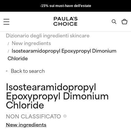
-15% sui must-have dell’estate
Dizionario degli ingredienti skincare
New ingredients
Isostearamidopropyl Epoxypropyl Dimonium
Chloride
Back to search
Isostearamidopropyl
Epoxypropyl Dimonium
Chloride
NON CLASSIFICATO
New ingredients