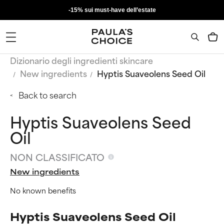
-15% sui must-have dell’estate
Dizionario degli ingredienti skincare
New ingredients
Hyptis Suaveolens Seed Oil
Back to search
Hyptis Suaveolens Seed
Oil
NON CLASSIFICATO
New ingredients
No known benefits
Hyptis Suaveolens Seed Oil