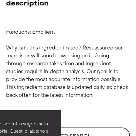
description
Functions: Emollient

Why isn’t this ingredient rated? Rest assured our 
team is or will soon be working on it. Going 
through research takes time and ingredient 
studies require in-depth analysis. Our goal is to 
provide the most accurate information possible. 
Valutazione degli
Valutazione degli
This ingredient database is updated daily, so check 
ingredienti
ingredienti
OTTIMO
OTTIMO
Comprovati e sostenuti da studi
Comprovati e sostenuti da studi
are tutti i segreti sulla
indipendenti. Ingrediente attivo
indipendenti. Ingrediente attivo
kie. Questi ci aiutano a
BACK TO SEARCH
eccezionale per la maggior
eccezionale per la maggior