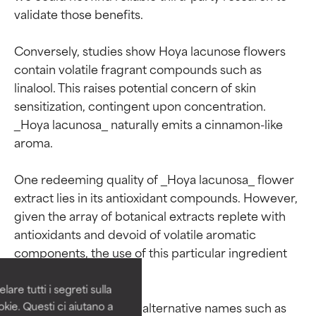
validate those benefits.

Conversely, studies show Hoya lacunose flowers 
contain volatile fragrant compounds such as 
linalool. This raises potential concern of skin 
sensitization, contingent upon concentration. 
_Hoya lacunosa_ naturally emits a cinnamon-like 
aroma.

One redeeming quality of _Hoya lacunosa_ flower 
extract lies in its antioxidant compounds. However, 
Valutazione degli
Valutazione degli
given the array of botanical extracts replete with 
ingredienti
ingredienti
antioxidants and devoid of volatile aromatic 
components, the use of this particular ingredient 
OTTIMO
OTTIMO
seems unwarranted.

Comprovati e sostenuti da studi
Comprovati e sostenuti da studi
are tutti i segreti sulla
indipendenti. Ingrediente attivo
indipendenti. Ingrediente attivo
This plant also goes by alternative names such as 
kie. Questi ci aiutano a