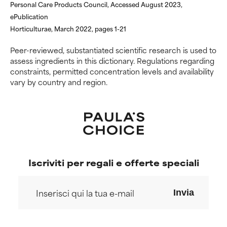
Personal Care Products Council, Accessed August 2023,
ingredienti potenzialmente
ingredienti potenzialmente
ePublication
problematici.
problematici.
Horticulturae, March 2022, pages 1-21
NON USARE
NON USARE
Peer-reviewed, substantiated scientific research is used to
Può causare irritazioni,
Può causare irritazioni,
assess ingredients in this dictionary. Regulations regarding
infiammazioni, secchezza, ecc.
infiammazioni, secchezza, ecc.
constraints, permitted concentration levels and availability
Può offrire benefici solo in
Può offrire benefici solo in
vary by country and region.
alcuni casi, ma nel complesso è
alcuni casi, ma nel complesso è
dimostrato che fa più male che
dimostrato che fa più male che
bene.
bene.
NON CLASSIFICATO
NON CLASSIFICATO
Non abbiamo ancora assegnato
Non abbiamo ancora assegnato
un voto a questo ingrediente
un voto a questo ingrediente
Iscriviti per regali e offerte speciali
perché non abbiamo avuto
perché non abbiamo avuto
modo di esaminare la ricerca in
modo di esaminare la ricerca in
merito.
merito.
Invia