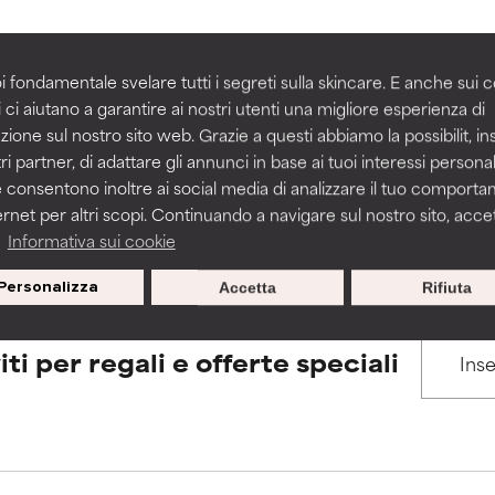
igliorare la consistenza, la stabilità o la penetrazione di una for
igliorare la consistenza, la stabilità o la penetrazione di una for
i fondamentale svelare tutti i segreti sulla skincare. E anche sui c
BACK TO SEARCH
 ci aiutano a garantire ai nostri utenti una migliore esperienza di
n irritante, ma può presentare problemi per come appare estet
n irritante, ma può presentare problemi per come appare estet
zione sul nostro sito web. Grazie a questi abbiamo la possibilit, i
 problemi di altro tipo che ne limitano l'utilità.
 problemi di altro tipo che ne limitano l'utilità.
ri partner, di adattare gli annunci in base ai tuoi interessi personali
 consentono inoltre ai social media di analizzare il tuo comport
s used to assess ingredients in this dictionary. Regulations regar
ernet per altri scopi. Continuando a navigare sul nostro sito, accett
a
Informativa sui cookie
tazioni. Il rischio aumenta se combinato con altri ingredienti pot
tazioni. Il rischio aumenta se combinato con altri ingredienti pot
Personalizza
Accetta
Rifiuta
E
E
tazioni, infiammazioni, secchezza, ecc. Può offrire benefici solo in
tazioni, infiammazioni, secchezza, ecc. Può offrire benefici solo in
iti per regali e offerte speciali
 dimostrato che fa più male che bene.
 dimostrato che fa più male che bene.
IFICATO
IFICATO
cora assegnato un voto a questo ingrediente perché non abbi
cora assegnato un voto a questo ingrediente perché non abbi
ricerca in merito.
ricerca in merito.