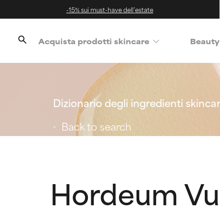
-15% sui must-have dell’estate
Acquista prodotti skincare
Beauty
Dizionario degli ingredienti skinca
Back to search
Hordeum Vul