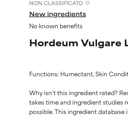
NON CLASSIFICATO
New ingredients
No known benefits
Hordeum Vulgare L
Functions: Humectant, Skin Condit
Valutazio
Valutazio
Why isn’t this ingredient rated? Re
takes time and ingredient studies r
OTTIMO
OTTIMO
Comprovati e so
Comprovati e so
parte dei tipi di
parte dei tipi di