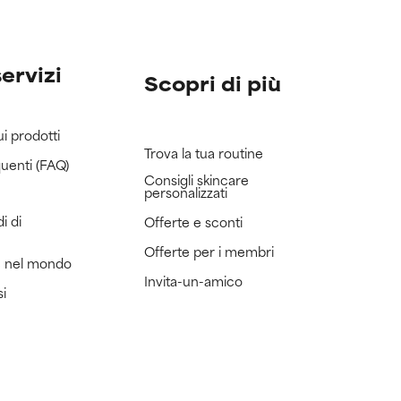
servizi
Scopri di più
ui prodotti
Trova la tua routine
uenti (FAQ)
Consigli skincare
personalizzati
i di
Offerte e sconti
Offerte per i membri
e nel mondo
Invita-un-amico
si