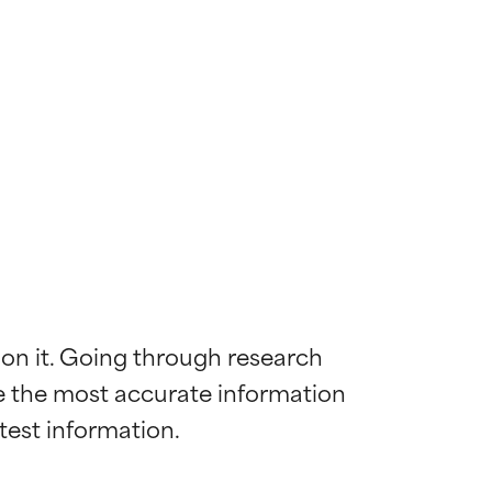
 on it. Going through research 
de the most accurate information 
 la maggior
 la maggior