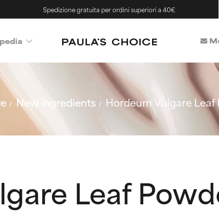
Spedizione gratuita per ordini superiori a 40€
Me
pedia
re
New ingredients
Hordeum Vulgare Leaf
gare Leaf Powd