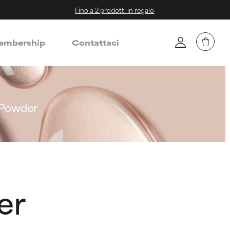
Fino a 2 prodotti in regalo
mbership
Contattaci
 Powder
er