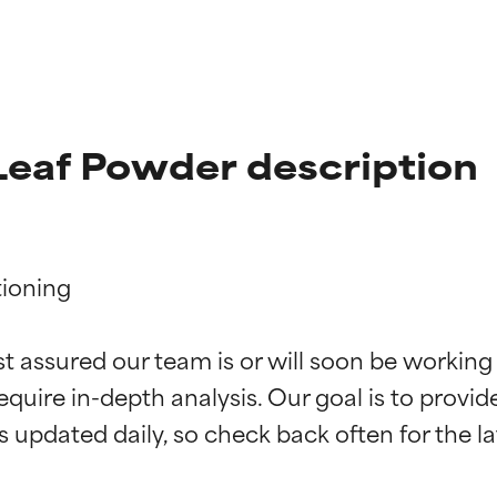
eaf Powder description
ioning

ne degli ingredienti
ne degli ingredienti
st assured our team is or will soon be working
equire in-depth analysis. Our goal is to provi
stenuti da studi indipendenti. Ingrediente attivo eccezionale per
stenuti da studi indipendenti. Ingrediente attivo eccezionale per
 pelle o dei problemi.
 pelle o dei problemi.