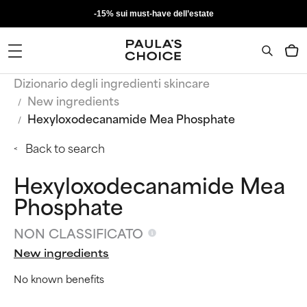
-15% sui must-have dell’estate
Dizionario degli ingredienti skincare
New ingredients
Hexyloxodecanamide Mea Phosphate
Back to search
Hexyloxodecanamide Mea
Phosphate
NON CLASSIFICATO
New ingredients
No known benefits