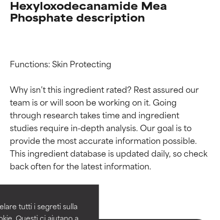
Hexyloxodecanamide Mea
Phosphate description
Functions: Skin Protecting

Why isn’t this ingredient rated? Rest assured our 
team is or will soon be working on it. Going 
through research takes time and ingredient 
studies require in-depth analysis. Our goal is to 
provide the most accurate information possible. 
Valutazione degli
Valutazione degli
This ingredient database is updated daily, so check 
ingredienti
ingredienti
OTTIMO
OTTIMO
Comprovati e sostenuti da studi
Comprovati e sostenuti da studi
are tutti i segreti sulla
indipendenti. Ingrediente attivo
indipendenti. Ingrediente attivo
kie. Questi ci aiutano a