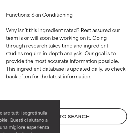
Functions: Skin Conditioning

Why isn’t this ingredient rated? Rest assured our 
team is or will soon be working on it. Going 
through research takes time and ingredient 
studies require in-depth analysis. Our goal is to 
provide the most accurate information possible. 
This ingredient database is updated daily, so check 
Valutazione degli
Valutazione degli
ingredienti
ingredienti
OTTIMO
OTTIMO
Comprovati e sostenuti da studi
Comprovati e sostenuti da studi
are tutti i segreti sulla
BACK TO SEARCH
indipendenti. Ingrediente attivo
indipendenti. Ingrediente attivo
kie. Questi ci aiutano a
eccezionale per la maggior
eccezionale per la maggior
i una migliore esperienza
parte dei tipi di pelle o dei
parte dei tipi di pelle o dei