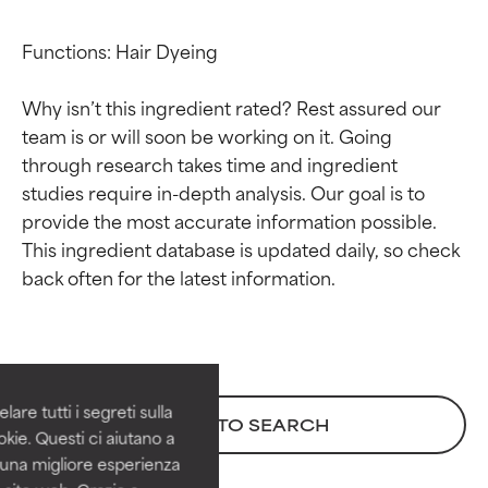
Functions: Hair Dyeing

Why isn’t this ingredient rated? Rest assured our 
team is or will soon be working on it. Going 
through research takes time and ingredient 
studies require in-depth analysis. Our goal is to 
provide the most accurate information possible. 
This ingredient database is updated daily, so check 
Valutazione degli
Valutazione degli
ingredienti
ingredienti
OTTIMO
OTTIMO
Comprovati e sostenuti da studi
Comprovati e sostenuti da studi
are tutti i segreti sulla
BACK TO SEARCH
indipendenti. Ingrediente attivo
indipendenti. Ingrediente attivo
kie. Questi ci aiutano a
eccezionale per la maggior
eccezionale per la maggior
i una migliore esperienza
parte dei tipi di pelle o dei
parte dei tipi di pelle o dei