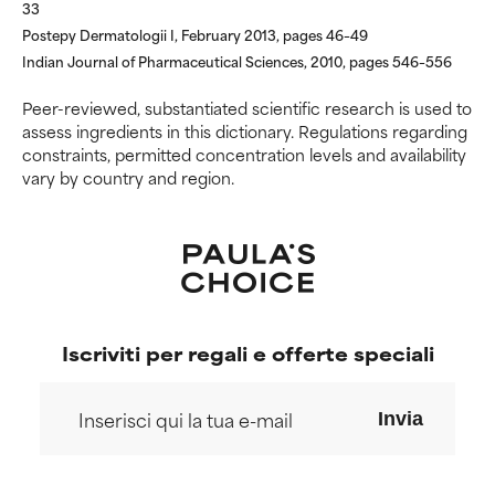
33
Postepy Dermatologii I, February 2013, pages 46–49
NON CLASSIFICATO
NON CLASSIFICATO
Indian Journal of Pharmaceutical Sciences, 2010, pages 546–556
Non abbiamo ancora assegnato
Non abbiamo ancora assegnato
un voto a questo ingrediente
un voto a questo ingrediente
Peer-reviewed, substantiated scientific research is used to
perché non abbiamo avuto
perché non abbiamo avuto
assess ingredients in this dictionary. Regulations regarding
modo di esaminare la ricerca in
modo di esaminare la ricerca in
constraints, permitted concentration levels and availability
merito.
merito.
vary by country and region.
Iscriviti per regali e offerte speciali
Invia