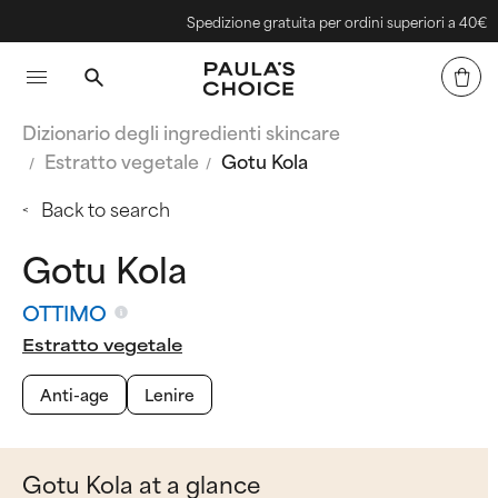
Spedizione gratuita per ordini superiori a 40€
Dizionario degli ingredienti skincare
Estratto vegetale
Gotu Kola
Back to search
Gotu Kola
OTTIMO
Estratto vegetale
Anti-age
Lenire
Gotu Kola at a glance