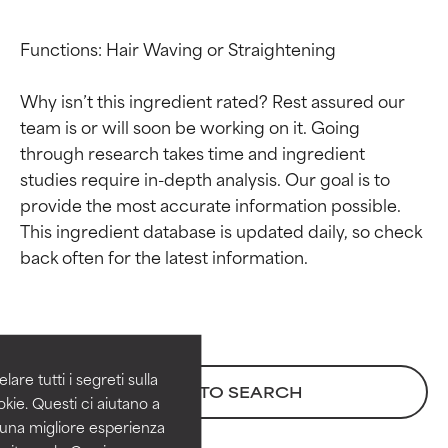
Functions: Hair Waving or Straightening

Why isn’t this ingredient rated? Rest assured our 
team is or will soon be working on it. Going 
through research takes time and ingredient 
studies require in-depth analysis. Our goal is to 
provide the most accurate information possible. 
This ingredient database is updated daily, so check 
Valutazione degli
Valutazione degli
ingredienti
ingredienti
OTTIMO
OTTIMO
Comprovati e sostenuti da studi
Comprovati e sostenuti da studi
are tutti i segreti sulla
BACK TO SEARCH
indipendenti. Ingrediente attivo
indipendenti. Ingrediente attivo
kie. Questi ci aiutano a
eccezionale per la maggior
eccezionale per la maggior
i una migliore esperienza
parte dei tipi di pelle o dei
parte dei tipi di pelle o dei