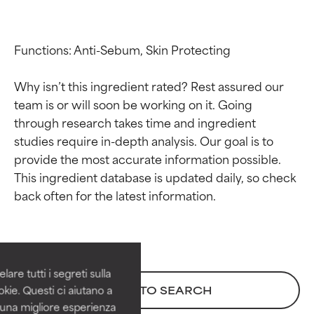
Functions: Anti-Sebum, Skin Protecting

Why isn’t this ingredient rated? Rest assured our 
team is or will soon be working on it. Going 
through research takes time and ingredient 
studies require in-depth analysis. Our goal is to 
provide the most accurate information possible. 
This ingredient database is updated daily, so check 
Valutazione degli
Valutazione degli
ingredienti
ingredienti
OTTIMO
OTTIMO
Comprovati e sostenuti da studi
Comprovati e sostenuti da studi
are tutti i segreti sulla
indipendenti. Ingrediente attivo
indipendenti. Ingrediente attivo
kie. Questi ci aiutano a
BACK TO SEARCH
eccezionale per la maggior
eccezionale per la maggior
i una migliore esperienza